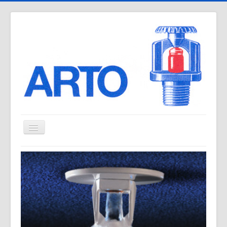
Navigation
an/aus
Home
Portfolio
Sprinkleranlagen
Serviceleistungen
Kunden