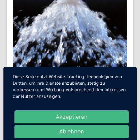
Kontakt
Impressum
Datenschutz
Diese Seite nutzt Website-Tracking-Technologien von
Serviceleistungen
Dritten, um ihre Dienste anzubieten, stetig zu
verbessern und Werbung entsprechend den Interessen
Spülung des Rohrnetzes
der Nutzer anzuzeigen.
Regelmäßige Kontrollen
Füllzeiten in Trockengruppen
Überprüfung von Druckwasserbehältern
12,5 und 25 Jahresprüfung auch Altanlagenprüfung
Akzeptieren
genannt
Anlagenüberwachung
Ablehnen
Wartungsschieber für Sprinkleranlagen
Reservesprinkler